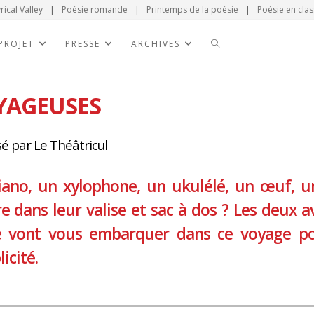
rical Valley
|
Poésie romande
|
Printemps de la poésie
|
Poésie en clas
 PROJET
PRESSE
ARCHIVES
YAGEUSES
é par Le Théâtricul
ano, un xylophone, un ukulélé, un œuf, u
e dans leur valise et sac à dos ? Les deux a
e vont vous embarquer dans ce voyage po
icité.