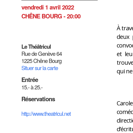
vendredi 1 avril 2022
CHÊNE BOURG - 20:00
À trav
deux 
convoq
Le Théâtricul
Rue de Genève 64
et le
1225 Chêne Bourg
trouve
Situer sur la carte
qui ne
Entrée
15.- à 25.-
Réservations
Carol
comédi
http://www.theatricul.net
direct
d’écri