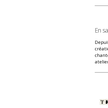
En sa
Depuis
créat
chante
atelie