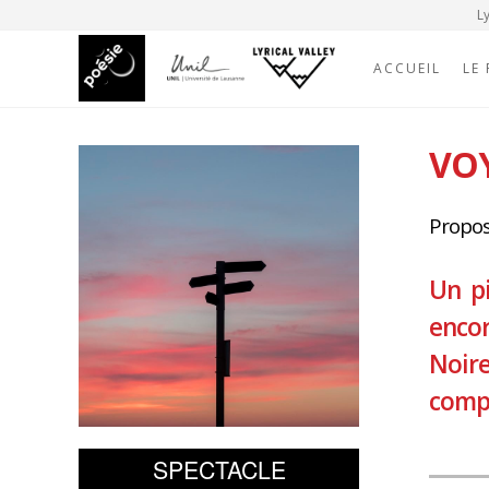
Ly
ACCUEIL
LE
VO
Propos
Un pi
encor
Noir
compl
SPECTACLE