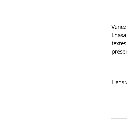
Venez 
Lhasa 
texte
présen
Liens 