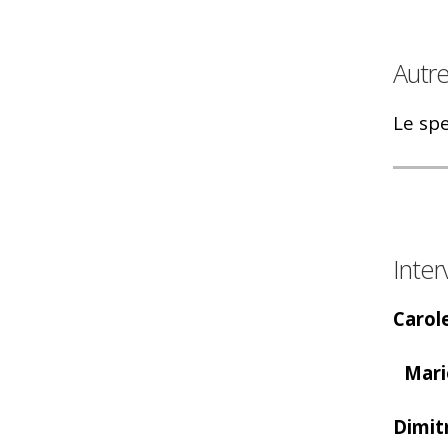
Autre
Le spe
Inter
Carol
Marie
Dimit