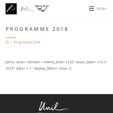
MENU
PROGRAMME 2018
>
Programme 2018
[ai1ec view= »stream » events_limit= »120″ exact_date= »12-3-
2018″ date= »-1″ display_filters= »true »]