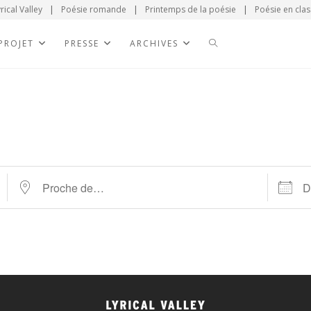
rical Valley
|
Poésie romande
|
Printemps de la poésie
|
Poésie en clas
 PROJET
PRESSE
ARCHIVES