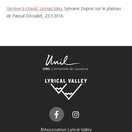
Genève à chaud, Léman bleu
, Sylviane Dupuis sur le plateau
de Pascal Décaillet, 23.3.2016.
©Association Lyrical Valley