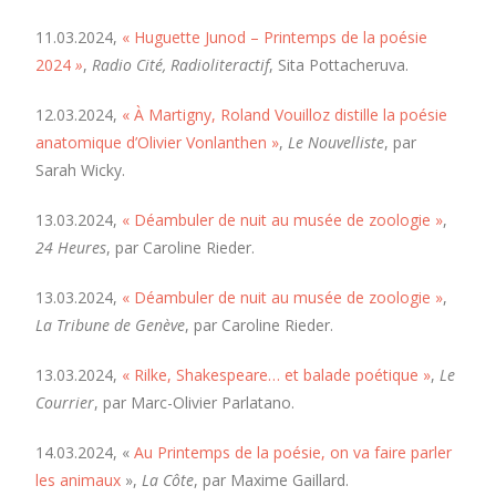
11.03.2024,
«
Huguette Junod – Printemps de la poésie
2024
»
,
Radio Cité, Radioliteractif
, Sita Pottacheruva.
12.03.2024,
«
À Martigny, Roland Vouilloz distille la poésie
anatomique d’Olivier Vonlanthen
»
,
Le Nouvelliste
, par
Sarah Wicky.
13.03.2024,
« Déambuler de nuit au musée de zoologie »
,
24 Heures
, par Caroline Rieder.
13.03.2024,
« Déambuler de nuit au musée de zoologie »
,
La Tribune de Genève
, par Caroline Rieder.
13.03.2024,
« Rilke, Shakespeare… et balade poétique »
,
Le
Courrier
, par Marc-Olivier Parlatano.
14.03.2024, «
Au Printemps de la poésie, on va faire parler
les animaux
»,
La Côte
, par Maxime Gaillard.