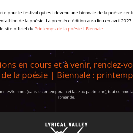
te pour le festival qui est devenu une biennale de la poésie cen
entathlon de la poésie. La première édition aura lieu en avril 2027.
 site officiel du
Printemps de la poésie I Biennale
ons en cours et à venir, rendez-vou
de la poésie | Biennale :
printemp
hommes/femmes (dans le contemporain et face au patrimoine), tout comme la
romande.