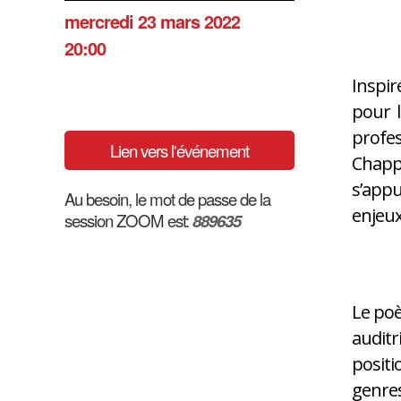
mercredi 23 mars 2022
20:00
Inspir
pour l
profes
Lien vers l'événement
Chappa
s’appu
Au besoin, le mot de passe de la
enjeux
session ZOOM est:
889635
Le poè
auditr
positi
genres