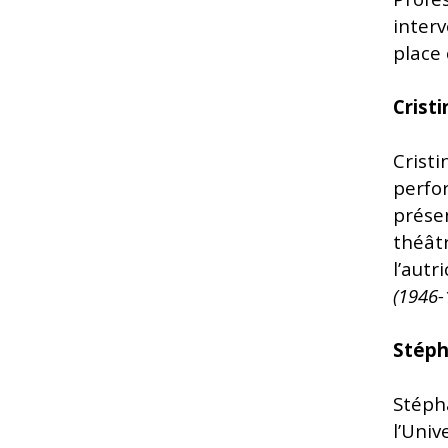
inter
place 
Crist
Crist
perfo
présen
théât
l’aut
(1946-
Stéph
Stéph
l’Uni