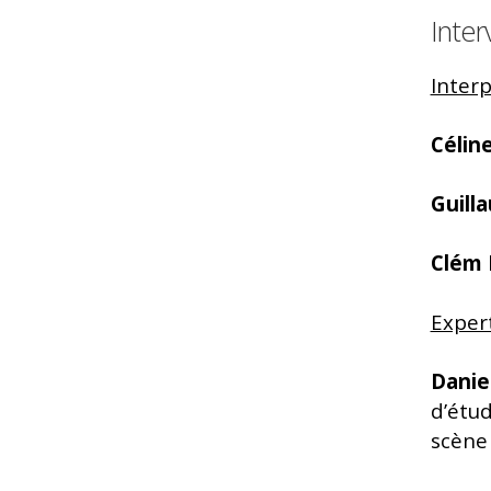
Inter
Interp
Céline
Guill
Clém 
Expert.
Danie
d’étud
scène