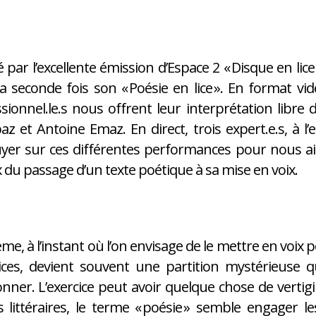
é par l’excellente émission d’Espace 2 « Disque en lic
a seconde fois son « Poésie en lice ». En format v
sionnel.le.s nous offrent leur interprétation li
z et Antoine Emaz. En direct, trois expert.e.s, à l’e
yer sur ces différentes performances pour nous a
 du passage d’un texte poétique à sa mise en voix.
me, à l’instant où l’on envisage de le mettre en voix 
ices, devient souvent une partition mystérieuse q
onner. L’exercice peut avoir quelque chose de verti
 littéraires, le terme « poésie » semble engager le