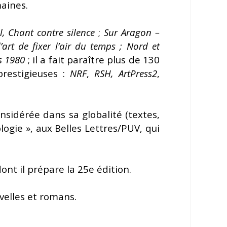
maines.
l, Chant contre silence
;
Sur Aragon –
’art de fixer l’air du temps
; Nord et
s 1980
; il a fait paraître plus de 130
prestigieuses :
NRF
,
RSH
, ArtPress2
,
nsidérée dans sa globalité (textes,
tologie », aux Belles Lettres/PUV, qui
ont il prépare la 25e édition.
uvelles et romans.