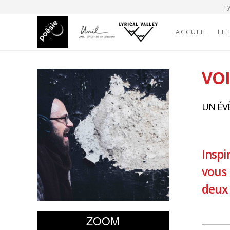
Ly
ACCUEIL
LE
VOI
UN ÉVÈ
Inspi
vous 
deux 
ZOOM