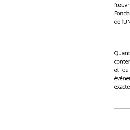
l’œuvr
Fondat
de l’UN
Quant 
contem
et de
événe
exacte