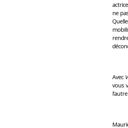
actric
ne pas
Quelle
mobil
rendr
déconc
Avec
V
vous 
l’autr
Mauric