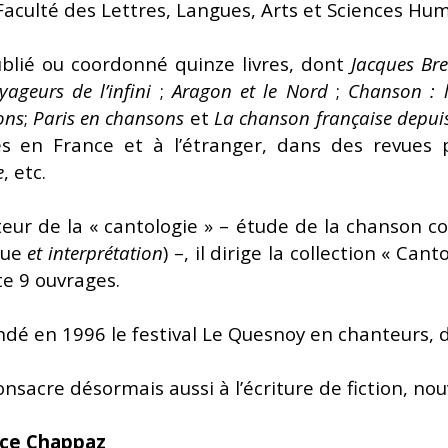
Faculté des Lettres, Langues, Arts et Sciences Hu
ublié ou coordonné quinze livres, dont
Jacques Bre
yageurs de l’infini
;
Aragon et le Nord
;
Chanson : l
ons
;
Paris e
n chansons
et
La chanson française depui
les en France et à l’étranger, dans des revues 
e
, etc.
eur de la « cantologie » – étude de la chanson co
que
et interprétation
) –, il dirige la collection « Can
e 9 ouvrages.
ondé en 1996 le festival Le Quesnoy en chanteurs, d
consacre désormais aussi à l’écriture de fiction, no
ce Chappaz