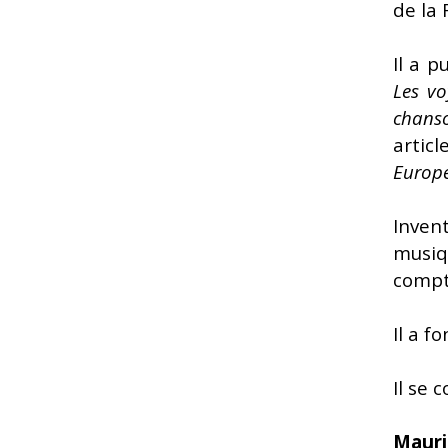
de la 
Il a p
Les vo
chans
artic
Europ
Invent
musi
compt
Il a f
Il se 
Mauri