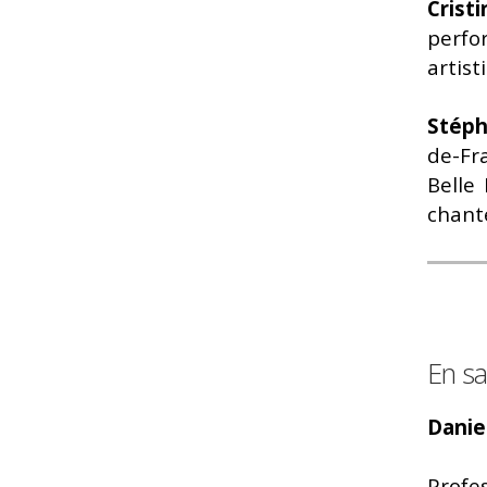
Crist
perfo
artist
Stéph
de-Fr
Belle
chant
En sa
Danie
Profes