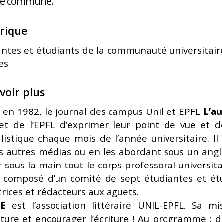
ire commune.
rique
ntes et étudiants de la communauté universitaire
es
voir plus
 en 1982, le journal des campus Unil et EPFL
L’au
l et de l’EPFL d’exprimer leur point de vue et d
listique chaque mois de l’année universitaire. I
es autres médias ou en les abordant sous un ang
r sous la main tout le corps professoral universitair
t composé d’un comité de sept étudiantes et ét
rices et rédacteurs aux aguets.
E
est l’association littéraire UNIL-EPFL. Sa m
ature et encourager l’écriture ! Au programme : d