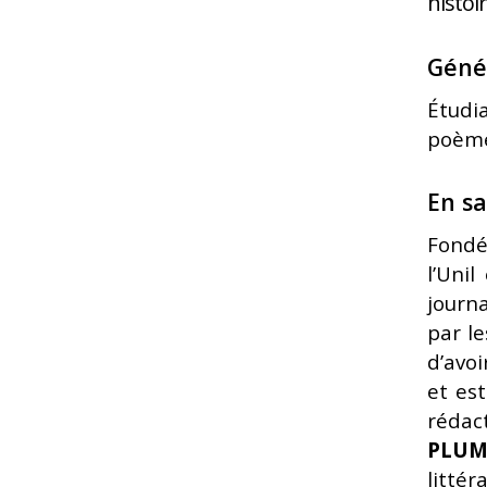
histo
Géné
Étudia
poèm
En sa
Fondé
l’Uni
journa
par l
d’avoi
et es
rédact
PLUM
littér