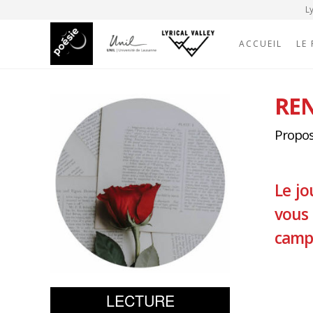
Ly
ACCUEIL
LE
REN
Proposé
Le jo
vous 
campu
LECTURE