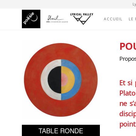
Ly
ACCUEIL
LE
PO
Propos
Et si
Plato
ne s’
disci
point
TABLE RONDE