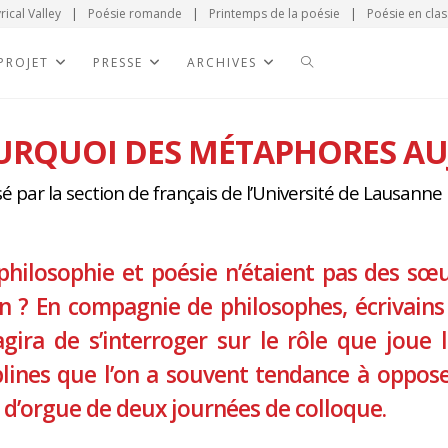
rical Valley
|
Poésie romande
|
Printemps de la poésie
|
Poésie en clas
 PROJET
PRESSE
ARCHIVES
URQUOI DES MÉTAPHORES AU
é par la section de français de l’Université de Lausanne
 philosophie et poésie n’étaient pas des s
n ? En compagnie de philosophes, écrivains 
agira de s’interroger sur le rôle que jou
plines que l’on a souvent tendance à oppos
 d’orgue de deux journées de colloque.