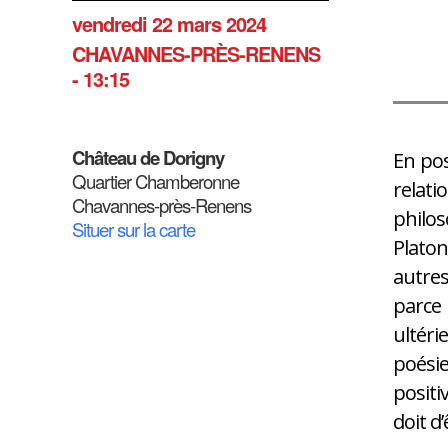
vendredi 22 mars 2024
CHAVANNES-PRÈS-RENENS
- 13:15
Château de Dorigny
En pos
Quartier Chamberonne
relati
Chavannes-près-Renens
philos
Situer sur la carte
Platon
autres
parce 
ultéri
poésie
positi
doit d’