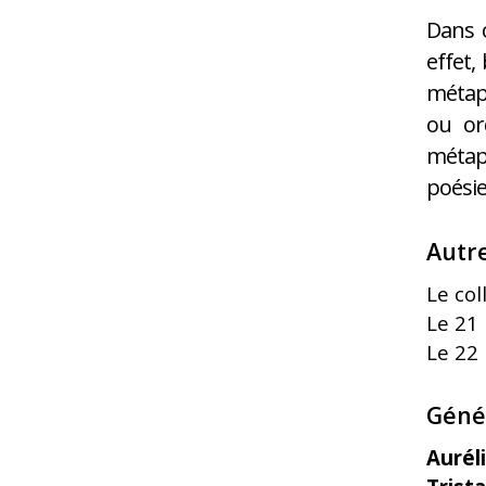
Dans c
effet,
métap
ou or
métaph
poésie
Autr
Le col
Le 21
Le 22
Géné
Auréli