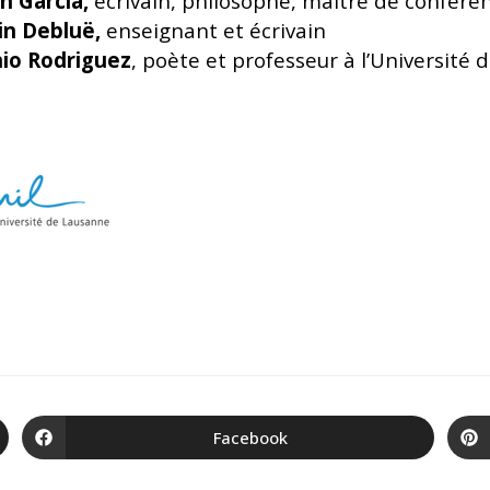
n Garcia,
écrivain, philosophe, maître de conféren
n Debluë,
enseignant et écrivain
io Rodriguez
, poète et professeur à l’Université
Facebook