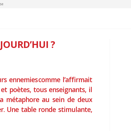
se
JOURD’HUI ?
œurs ennemies comme l’affirmait
et poètes, tous enseignants, il
e la métaphore au sein de deux
er. Une table ronde stimulante,