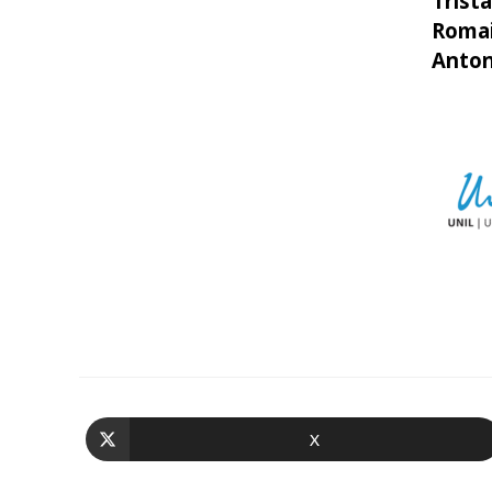
Trista
Romai
Anton
X