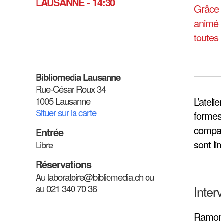
LAUSANNE - 14:30
Grâce à
animé 
toutes 
Bibliomedia Lausanne
Rue-César Roux 34
1005 Lausanne
L’ateli
Situer sur la carte
formes
compag
Entrée
sont li
Libre
Réservations
Au laboratoire@bibliomedia.ch ou
au 021 340 70 36
Inter
Ramon