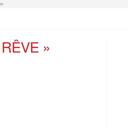
se
 RÊVE »