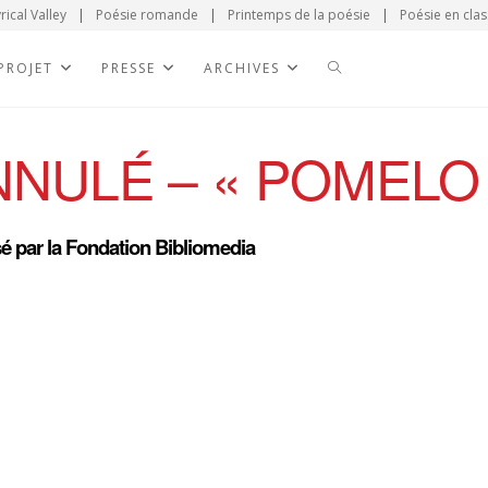
rical Valley
|
Poésie romande
|
Printemps de la poésie
|
Poésie en clas
 PROJET
PRESSE
ARCHIVES
NNULÉ – « POMELO
é par la Fondation Bibliomedia