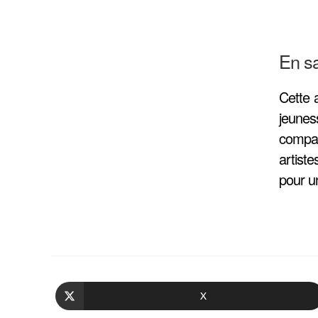
En sa
Cette 
jeunes
compag
artist
pour u
X