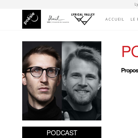
Ly
ACCUEIL
LE
P
Proposé
PODCAST