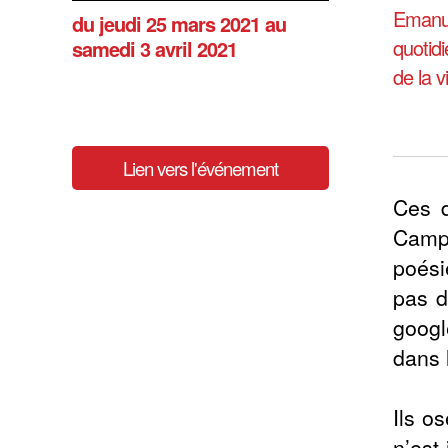
Emanue
du jeudi 25 mars 2021
au
quotidi
samedi 3 avril 2021
de la v
Lien vers l'événement
Ces d
Campo
poési
pas d
googl
dans 
Ils o
n’est