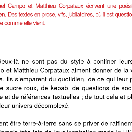
l Campo et Matthieu Corpataux écrivent une poésie
en. Des textes en prose, vifs, jubilatoires, où il est questi
ie comme elle vient.
eux-là ne sont pas du style à confiner leu
 et Matthieu Corpataux aiment donner de la vo
e. Ils s’emparent du quotidien, de ce qui leur
e sucre roux, de kebab, de questions de soci
e et de références textuelles ; de tout cela et
leur univers décomplexé.
sent être terre-à-terre sans se priver de raffin
 jamais très loin de leur inspiration made in U