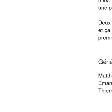
une p
Deux 
et ça
premi
Géné
Matth
Eman
Thier