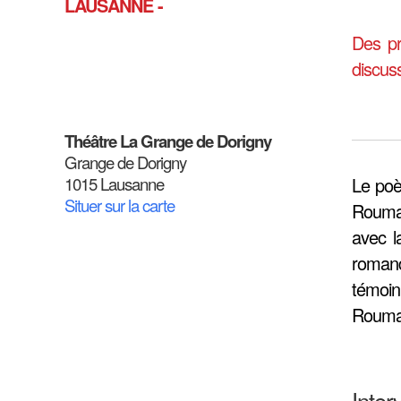
LAUSANNE -
Des pr
discuss
Théâtre La Grange de Dorigny
Grange de Dorigny
1015 Lausanne
Le poè
Situer sur la carte
Rouman
avec l
romand
témoin
Rouma
Inter