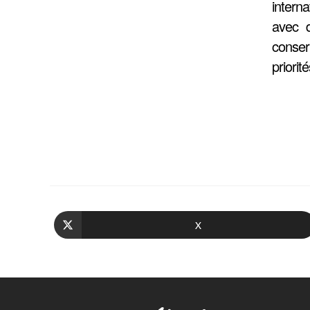
interna
avec d
conser
priorit
X