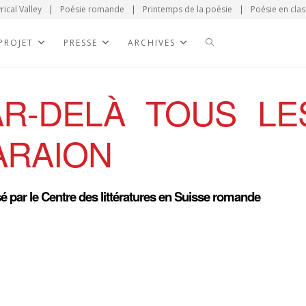
rical Valley
|
Poésie romande
|
Printemps de la poésie
|
Poésie en clas
 PROJET
PRESSE
ARCHIVES
AR-DELÀ TOUS LES
ARAION
 par le Centre des littératures en Suisse romande