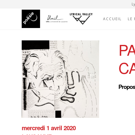
Ly
ACCUEIL
LE
P
C
Proposé
mercredi 1 avril 2020