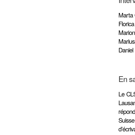
Marta C
Florica
Marion 
Marius
Daniel
En sa
Le CLS
Lausan
répond
Suisse
d’écri