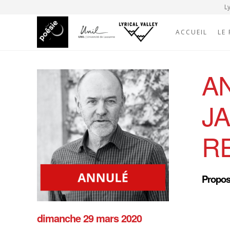
Ly
ACCUEIL
LE
A
J
R
Propos
dimanche 29 mars 2020