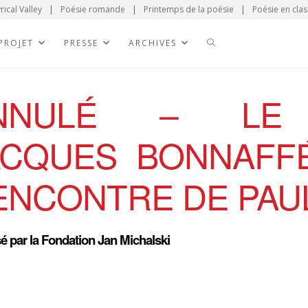
rical Valley
|
Poésie romande
|
Printemps de la poésie
|
Poésie en clas
 PROJET
PRESSE
ARCHIVES
NNULÉ – LE 
ACQUES BONNAFF
ENCONTRE DE PAU
é par la Fondation Jan Michalski