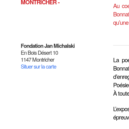
MONTRICHER -
Au coe
Bonnaf
qu’une 
Fondation Jan Michalski
En Bois Désert 10
1147 Montricher
La poé
Situer sur la carte
Bonnaf
d’enre
Poésie
À toute
L’expo
épreuve