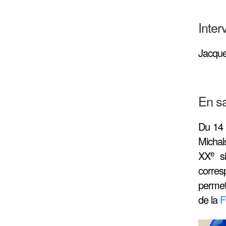
Inter
Jacque
En sa
Du 14 
Michals
e
XX
si
corres
permet
de la
F