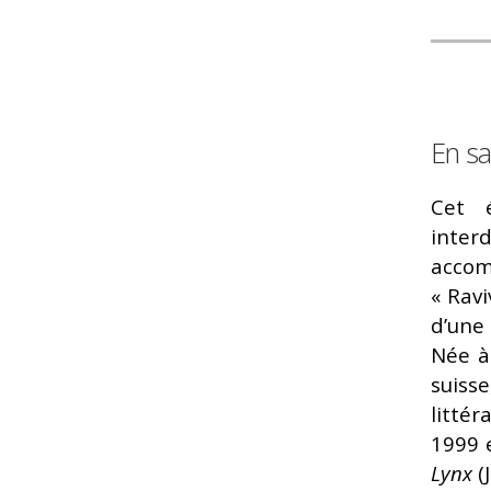
En sa
Cet 
interd
accom
« Ravi
d’une
Née à
suisse
littér
1999 
Lynx
(