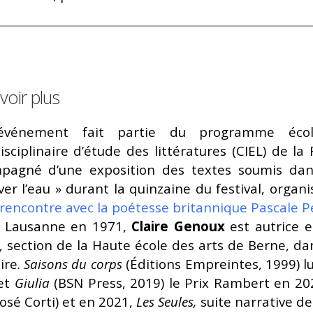
voir plus
événement fait partie du programme écoli
isciplinaire d’étude des littératures (CIEL) de la 
pagné d’une exposition des textes soumis dans
ver l’eau » durant la quinzaine du festival, organ
rencontre avec la poétesse britannique Pascale P
 Lausanne en 1971,
Claire Genoux
est autrice et
, section de la Haute école des arts de Berne, da
aire.
Saisons du corps
(Éditions Empreintes, 1999) lu
et
Giulia
(BSN Press, 2019) le Prix Rambert en 202
José Corti) et en 2021,
Les Seules,
suite narrative de