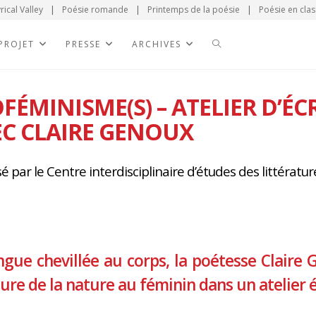
rical Valley
|
Poésie romande
|
Printemps de la poésie
|
Poésie en clas
 PROJET
PRESSE
ARCHIVES
FÉMINISME(S) – ATELIER D’É
C CLAIRE GENOUX
 par le Centre interdisciplinaire d’études des littérature
ngue chevillée au corps, la poétesse Claire
iture de la nature au féminin dans un atelier é