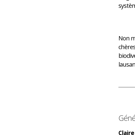
systèm
Non mi
chères
biodiv
lausan
Géné
Clair