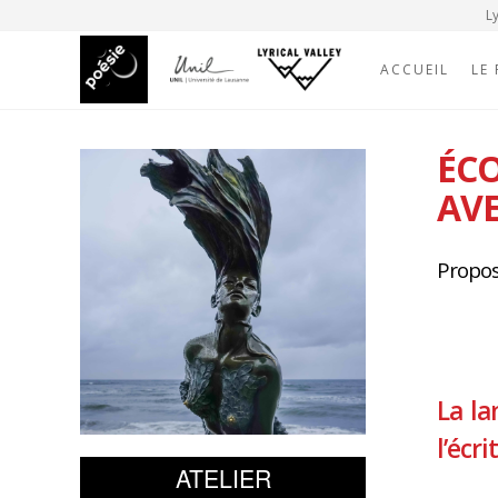
Ly
ACCUEIL
LE
ÉCO
AVE
Proposé
La la
l’écr
ATELIER