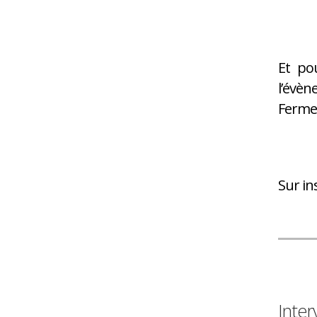
Et po
l’évèn
Ferme-
Sur in
Inter