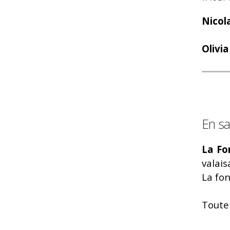
Nicol
Olivi
En sa
La Fo
valai
La fon
Toute 