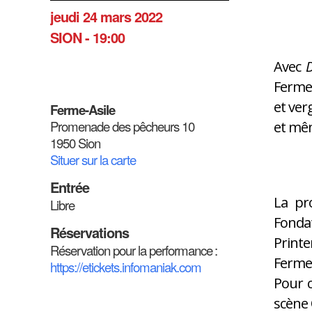
jeudi 24 mars 2022
SION - 19:00
Avec
D
Ferme-
et ver
Ferme-Asile
Promenade des pêcheurs 10
et mê
1950 Sion
Situer sur la carte
Entrée
La pro
Libre
Fondat
Réservations
Printe
Réservation pour la performance :
Ferme-
https://etickets.infomaniak.com
Pour c
scène 