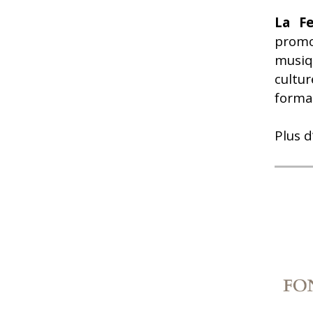
La Fe
promo
musiq
cultu
forma
Plus d