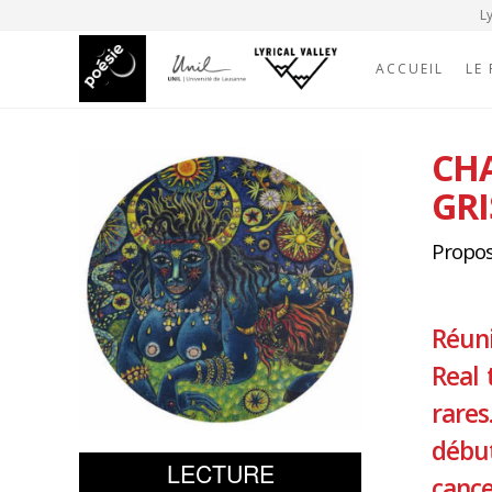
Ly
ACCUEIL
LE
CHA
GRI
Proposé
Réuni
Real 
rare
début
LECTURE
cance