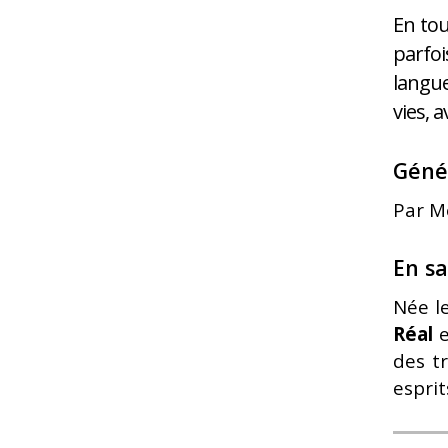
En tou
parfo
langue
vies, 
Géné
Par M
En sa
Née l
Réal
e
des tr
esprit