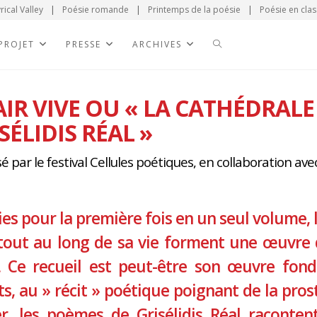
rical Valley
|
Poésie romande
|
Printemps de la poésie
|
Poésie en clas
 PROJET
PRESSE
ARCHIVES
IR VIVE OU « LA CATHÉDRALE
SÉLIDIS RÉAL »
 par le festival Cellules poétiques, en collaboration avec 
es pour la première fois en un seul volume, le
tout au long de sa vie forment une œuvre 
s. Ce recueil est peut-être son œuvre fo
s, au » récit » poétique poignant de la prost
r, les poèmes de Grisélidis Réal raconten