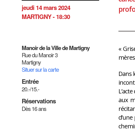
jeudi 14 mars 2024
profo
MARTIGNY - 18:30
Manoir de la Ville de Martigny
« Gris
Rue du Manoir 3
mères,
Martigny
Situer sur la carte
Dans l
Entrée
incont
20.-/15.-
L’acte
aux mo
Réservations
Dès 16 ans
récita
d’une 
chemin