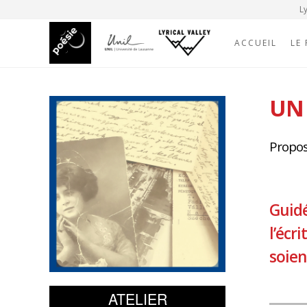
Ly
ACCUEIL
LE
UN 
Propos
Guidé
l’écr
soien
ATELIER