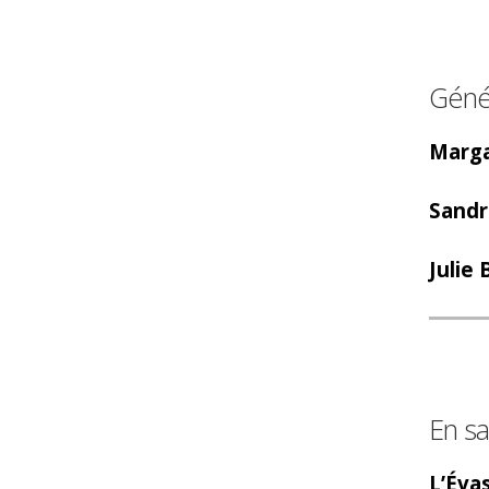
Géné
Marga
Sandr
Julie 
En sa
L’Éva