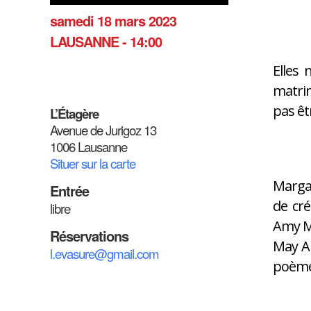
samedi 18 mars 2023
LAUSANNE - 14:00
Elles 
matrim
pas êt
L’Étagère
Avenue de Jurigoz 13
1006 Lausanne
Situer sur la carte
Margau
Entrée
de cré
libre
Amy Ma
Réservations
May Al
l.evasure@gmail.com
poème