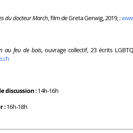
lles du docteur March
, film de Greta Gerwig, 2019, :
www
n au feu de bois
, ouvrage collectif, 23 écrits LGBTQ
e.ch
de discussion
:
14h-16h
r :
16h-18h