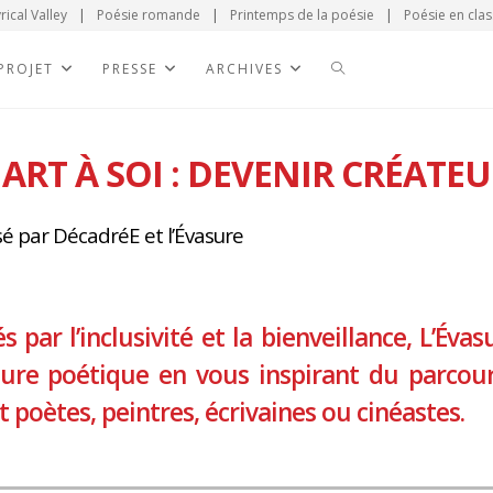
rical Valley
|
Poésie romande
|
Printemps de la poésie
|
Poésie en clas
 PROJET
PRESSE
ARCHIVES
ART À SOI : DEVENIR CRÉATEU
é par DécadréE et l’Évasure
s par l’inclusivité et la bienveillance, L’Éva
iture poétique en vous inspirant du parcou
t poètes, peintres, écrivaines ou cinéastes.