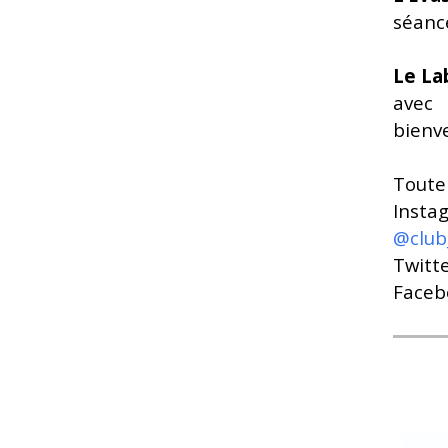
séance
Le La
avec 
bienve
Toute 
Insta
@club
Twitte
Faceb