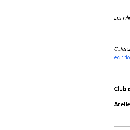
Les Fi
Cuisso
editric
Club 
Atelie