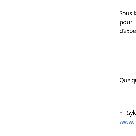
Sous l
pour 
d’expé
Quelqu
« Syl
www.r