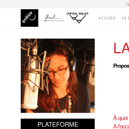
Ly
ACCUEIL
LE
L
Proposé
À quoi 
PLATEFORME
A l’oc