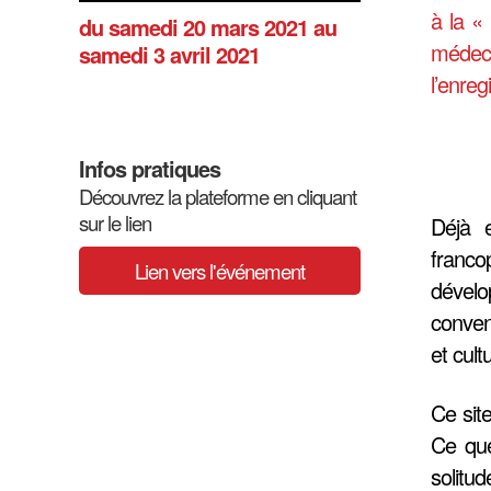
à la «
du samedi 20 mars 2021
au
médeci
samedi 3 avril 2021
l’enre
Infos pratiques
Découvrez la plateforme en cliquant
sur le lien
Déjà e
franco
Lien vers l'événement
dévelo
conven
et cult
Ce sit
Ce que
solitud