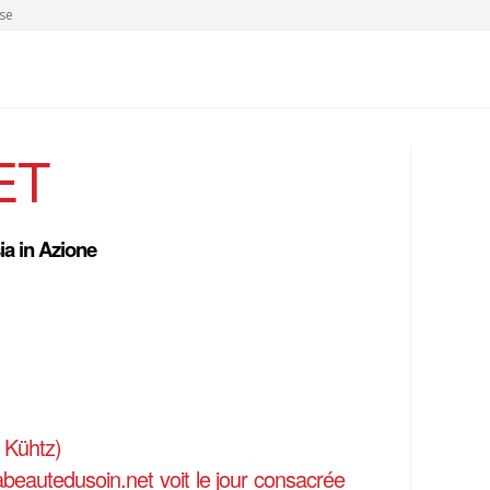
se
ET
ia in Azione
. Kühtz)
beautedusoin.net voit le jour consacrée