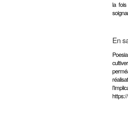
la foi
soigna
En sa
Poesia
cultiv
perméa
réalis
l’impli
https:/