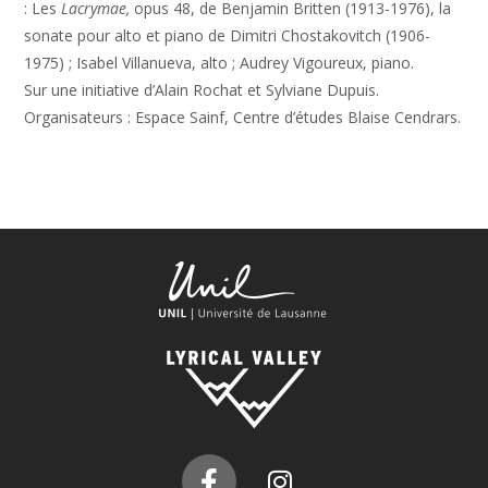
: Les
Lacrymae,
opus 48, de Benjamin Britten (1913-1976), la
sonate pour alto et piano de Dimitri Chostakovitch (1906-
1975) ; Isabel Villanueva, alto ; Audrey Vigoureux, piano.
Sur une initiative d’Alain Rochat et Sylviane Dupuis.
Organisateurs : Espace Sainf, Centre d’études Blaise Cendrars.