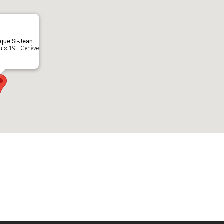
èque St-Jean
euls 19 - Genève