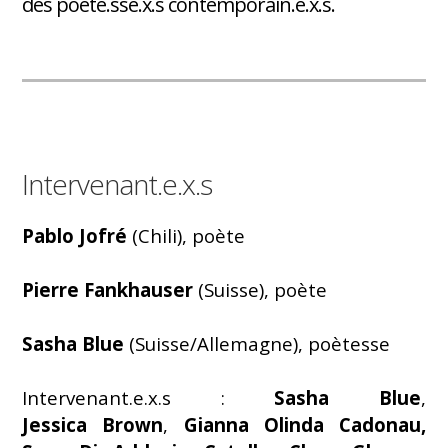
des poète.sse.x.s contemporain.e.x.s.
Intervenant.e.x.s
Pablo Jofré
(Chili), poète
Pierre Fankhauser
(Suisse), poète
Sasha Blue
(Suisse/Allemagne), poètesse
Intervenant.e.x.s :
Sasha Blue
,
Jessica Brown
,
Gianna Olinda Cadonau,