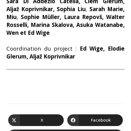
Sara Di Addezio Catella,
Clem Glerum,
Aljaž Koprivnikar, Sophia Liu
,
Sarah Marie,
Miu
,
Sophie Müller, Laura Repovš,
Walter
Rosselli, Marina Skalova, Asuka Watanabe,
Wen et Ed Wige
Coordination du project :
Ed Wige, Elodie
Glerum,
Aljaž Koprivnikar
X
Facebook